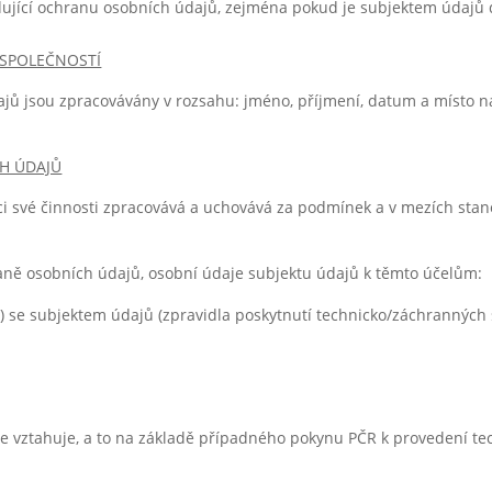
dující ochranu osobních údajů, zejména pokud je subjektem údajů d
SPOLEČNOSTÍ
ů jsou zpracovávány v rozsahu: jméno, příjmení, datum a místo naro
CH ÚDAJŮ
ci své činnosti zpracovává a uchovává za podmínek a v mezích sta
hraně osobních údajů, osobní údaje subjektu údajů k těmto účelům:
) se subjektem údajů (zpravidla poskytnutí technicko/záchranných
vce vztahuje, a to na základě případného pokynu PČR k provedení t