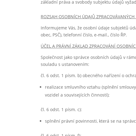
základní práva a svobody subjektu údajů vyža
ROZSAH OSOBNÍCH ÚDAJŮ ZPRACOVÁVANÝCH 
Informujeme Vás, že osobní údaje subjektů údaj
obec, PSČ), telefonní číslo, e-mail., číslo ŘP.
ÚČEL A PRÁVNÍ ZÁKLAD ZPRACOVÁNÍ OSOBNÍ
Společnost jako správce osobních údajů v rám
souladu s ustanovením:
čl. 6 odst. 1 písm. b) obecného nařízení o oc
realizace smluvního vztahu (splnění smlouvy
vozidel a souvisejících činností);
čl. 6 odst. 1 písm. c):
splnění právní povinnosti, která se na sprá
čl. 6 odst. 1 písm. f):