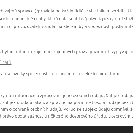
h zájmů správce (zpravidla ne každý řidič je vlastníkem vozidla, k
 vozidla nebo jiné osoby, která dala souhlas/pokyn k poskytnutí s
níku či provozovateli vozidla, na kterém byla společností poskytnuta
ytně nutnou k zajištění vzájemných práv a povinností vyplývající
ÚDAJŮ
 pracovníky společnosti, a to písemně a v elektronické formě.
kytnutí informace o zpracování jeho osobních údajů. Subjekt údaj
o subjektu údajů týkají, a správce má povinnost osobní údaje bez 
ím o ochraně osobních údajů. Pokud se subjekt údajů domnívá, že
má právo podat stížnost u některého dozorového úřadu. Dozorovým