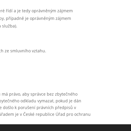
teré řídí a je tedy oprávněným zájmem
lužby, případně je oprávněným zájmem
 služba).
ch ze smluvního vztahu.
ů má právo, aby správce bez zbytečného
zbytečného odkladu vymazat, pokud je dán
 došlo k porušení právních předpisů v
 úřadem je v České republice Úřad pro ochranu