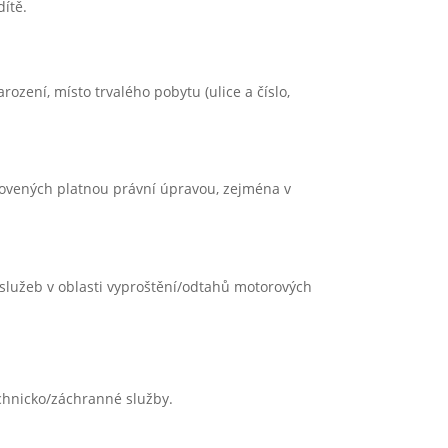
ítě.
zení, místo trvalého pobytu (ulice a číslo,
novených platnou právní úpravou, zejména v
 služeb v oblasti vyproštění/odtahů motorových
echnicko/záchranné služby.