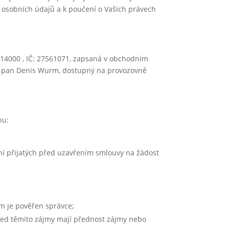
 osobních údajů a k poučení o Vašich právech
 14000 , IČ: 27561071, zapsaná v obchodním
je pan Denis Wurm, dostupný na provozovně
hu:
ení přijatých před uzavřením smlouvy na žádost
m je pověřen správce;
před těmito zájmy mají přednost zájmy nebo