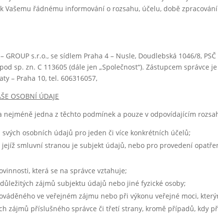
í k Vašemu řádnému informování o rozsahu, účelu, době zpracování
 GROUP s.r.o., se sídlem Praha 4 – Nusle, Doudlebská 1046/8, PSČ
pod sp. zn. C 113605 (dále jen „Společnost“). Zástupcem správce 
ty – Praha 10, tel. 606316057,
ŠE OSOBNÍ ÚDAJE
a nejméně jedna z těchto podmínek a pouze v odpovídajícím rozsa
 svých osobních údajů pro jeden či více konkrétních účelů;
 jejíž smluvní stranou je subjekt údajů, nebo pro provedení opatř
vinnosti, která se na správce vztahuje;
důležitých zájmů subjektu údajů nebo jiné fyzické osoby;
rováděného ve veřejném zájmu nebo při výkonu veřejné moci, který
ch zájmů příslušného správce či třetí strany, kromě případů, kdy 