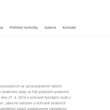
ba
Přehled techniky
Galerie
Kontakt
ouvisejících se zpracováváním Vašich
 s osobními údaji se řídí platnými právními
ne 27. 4. 2016 o ochraně fyzických osob v
jen „obecné nařízení o ochraně osobních
 subjektům údajů poskytujeme následující